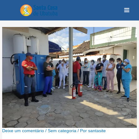
Deixe um comentário
/
Sem categoria
/ Por
santasite